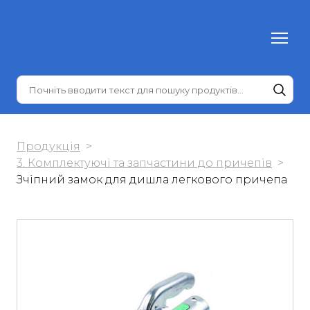
Продукція
3. Комплектуючі та запчастини до причепів
Зчіпний замок для дишла легкового причепа