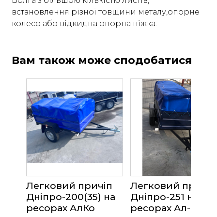
Волга з більшою кількістю листів,
встановлення різної товщини металу,опорне
колесо або відкидна опорна ніжка.
Вам також може сподобатися
Легковий причіп
Легковий причіп
Дніпро-200(35) на
Дніпро-251 на
ресорах АлКо
ресорах Ал-Ко