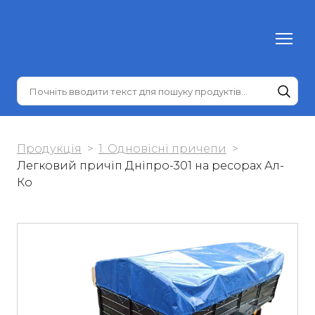
Продукція
1. Одновісні причепи
Легковий причіп Дніпро-301 на ресорах Ал-
Ко